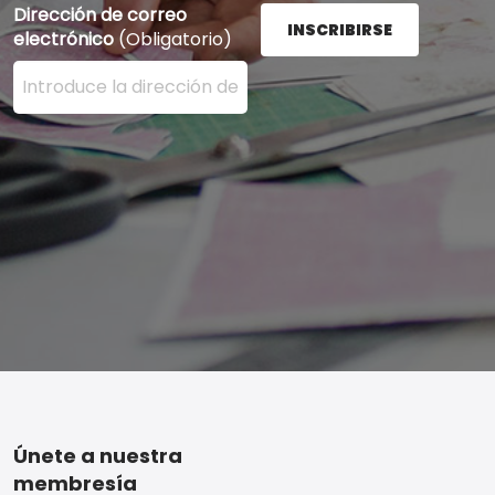
Dirección de correo
INSCRIBIRSE
electrónico
(Obligatorio)
Ingrese su dirección de correo electrónico aquí y presi
Footer
Únete a nuestra
membresía