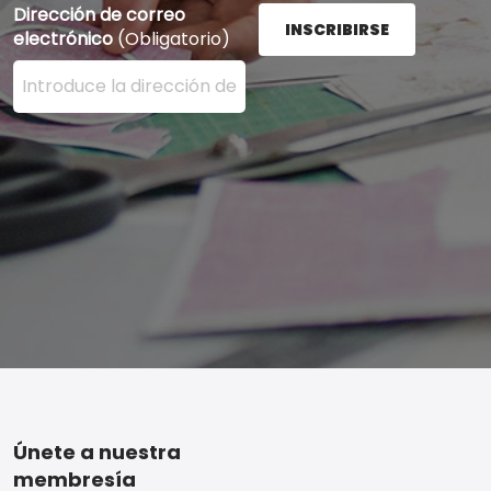
Dirección de correo
INSCRIBIRSE
electrónico
(Obligatorio)
Ingrese su dirección de correo electrónico aquí y presi
Footer
Únete a nuestra
membresía