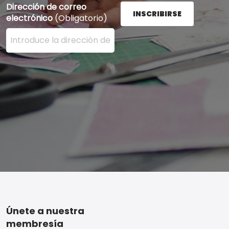
Dirección de correo
INSCRIBIRSE
electrónico
(Obligatorio)
Ingrese su dirección de correo electrónico aquí y presi
Footer
Únete a nuestra
membresía