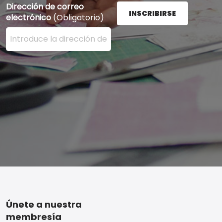
Dirección de correo
INSCRIBIRSE
electrónico
(Obligatorio)
Ingrese su dirección de correo electrónico aquí y presi
Footer
Únete a nuestra
membresía