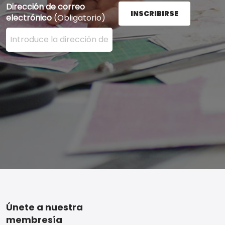
Dirección de correo
INSCRIBIRSE
electrónico
(Obligatorio)
Ingrese su dirección de correo electrónico aquí y presi
Footer
Únete a nuestra
membresía