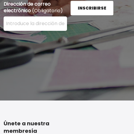
Dirección de correo
INSCRIBIRSE
electrónico
(Obligatorio)
Ingrese su dirección de correo electrónico aquí y presi
Footer
Únete a nuestra
membresía