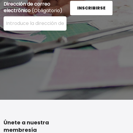
Dirección de correo
INSCRIBIRSE
electrónico
(Obligatorio)
Ingrese su dirección de correo electrónico aquí y presi
Footer
Únete a nuestra
membresía