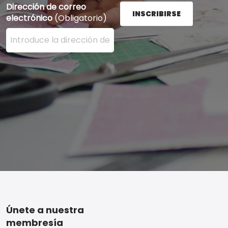
Dirección de correo
INSCRIBIRSE
electrónico
(Obligatorio)
Ingrese su dirección de correo electrónico aquí y presi
Footer
Únete a nuestra
membresía