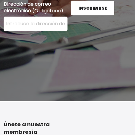
Dirección de correo
INSCRIBIRSE
electrónico
(Obligatorio)
Ingrese su dirección de correo electrónico aquí y presi
Footer
Únete a nuestra
membresía