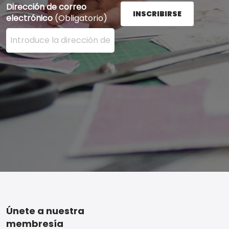
Dirección de correo
INSCRIBIRSE
electrónico
(Obligatorio)
Ingrese su dirección de correo electrónico aquí y presi
Footer
Únete a nuestra
membresía