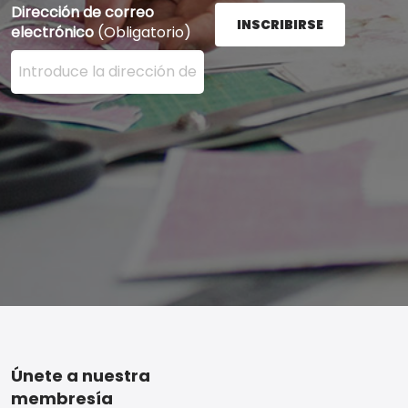
Dirección de correo
INSCRIBIRSE
electrónico
(Obligatorio)
Ingrese su dirección de correo electrónico aquí y presi
Footer
Únete a nuestra
membresía