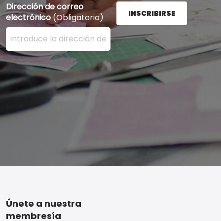
Dirección de correo
INSCRIBIRSE
electrónico
(Obligatorio)
Ingrese su dirección de correo electrónico aquí y presi
Footer
Únete a nuestra
membresía