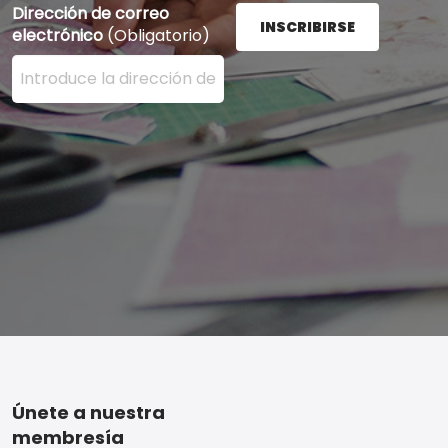
Dirección de correo
INSCRIBIRSE
electrónico
(Obligatorio)
Ingrese su dirección de correo electrónico aquí y presi
Footer
Únete a nuestra
membresía