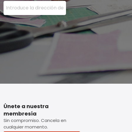
Ingrese su dirección de correo electrónico aquí y presi
Footer
Únete a nuestra
membresía
Sin compromiso. Cancela en
cualquier momento.