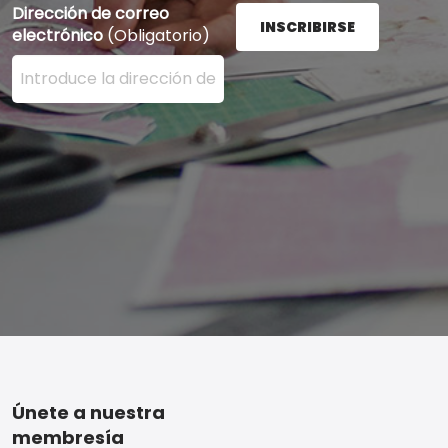
Dirección de correo
INSCRIBIRSE
electrónico
(Obligatorio)
Ingrese su dirección de correo electrónico aquí y presi
Footer
Únete a nuestra
membresía