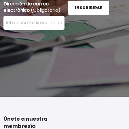
Dirección de correo
INSCRIBIRSE
electrónico
(Obligatorio)
Ingrese su dirección de correo electrónico aquí y presi
Footer
Únete a nuestra
membresía