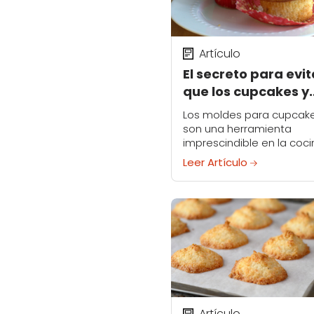
Artículo
El secreto para evit
que los cupcakes y
muffins se peguen
Los moldes para cupcak
son una herramienta
imprescindible en la coci
te gusta hornear. Facilita
Leer Artículo
extracción de pasteles y
muffins del molde con u
limpieza mínima. Pero
aunque...
Artículo