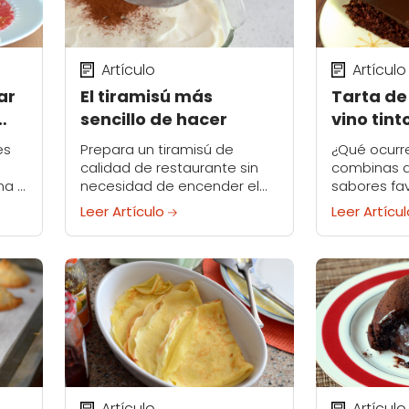
Artículo
Artículo
ar
El tiramisú más
Tarta de
sencillo de hacer
vino tint
es
Prepara un tiramisú de
¿Qué ocurr
calidad de restaurante sin
combinas d
na si
necesidad de encender el
sabores fav
n la
horno. Con esta receta de la
y chocolate
Leer Artículo
Leer Artícu
bloguera gastronómica
obviamente
na
Nicole Weston, todo lo que
pastel? Pu
tienes que hacer es colocar...
la boca agu
Artículo
Artículo