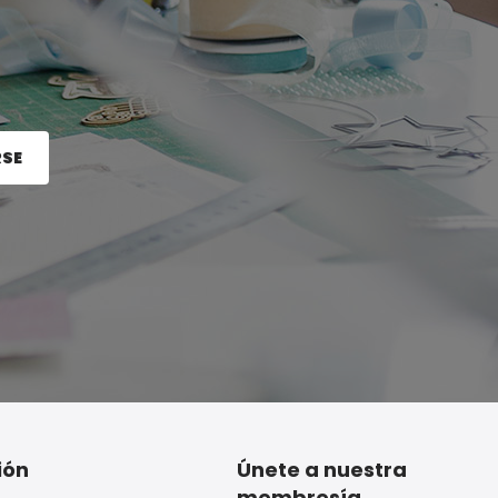
RSE
e el botón Registrarse.
ión
Únete a nuestra
membresía