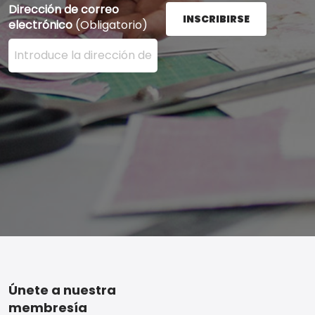
Dirección de correo
INSCRIBIRSE
electrónico
(Obligatorio)
Ingrese su dirección de correo electrónico aquí y presi
Footer
Únete a nuestra
membresía