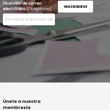
Dirección de correo
INSCRIBIRSE
electrónico
(Obligatorio)
Ingrese su dirección de correo electrónico aquí y presi
Footer
Únete a nuestra
membresía