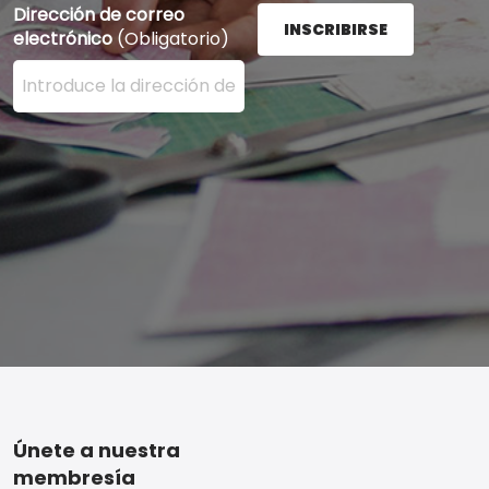
Dirección de correo
INSCRIBIRSE
electrónico
(Obligatorio)
Ingrese su dirección de correo electrónico aquí y presi
Footer
Únete a nuestra
membresía