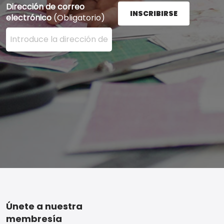
Dirección de correo
INSCRIBIRSE
electrónico
(Obligatorio)
Ingrese su dirección de correo electrónico aquí y presi
Footer
Únete a nuestra
membresía