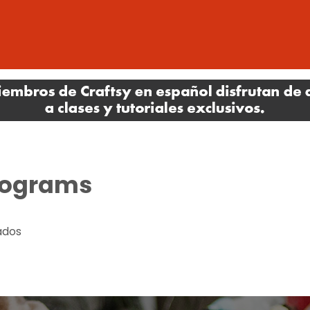
nograms
ados