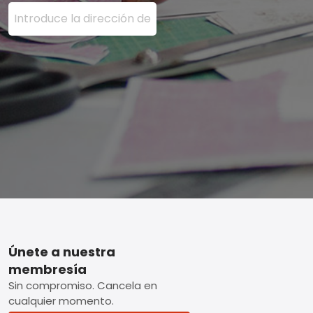
Ingrese su dirección de correo electrónico aquí y presi
Footer
Únete a nuestra
membresía
Sin compromiso. Cancela en
cualquier momento.