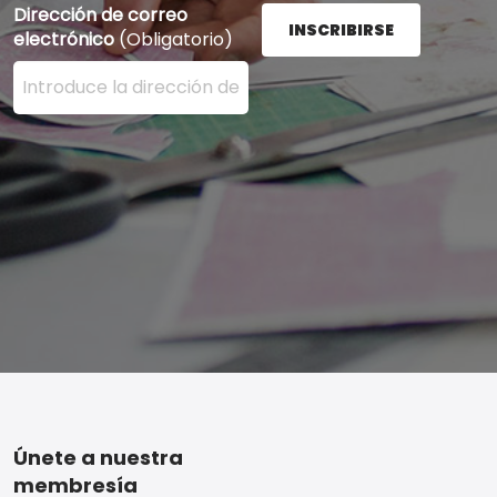
Dirección de correo
INSCRIBIRSE
electrónico
(Obligatorio)
Ingrese su dirección de correo electrónico aquí y presi
Footer
Únete a nuestra
membresía