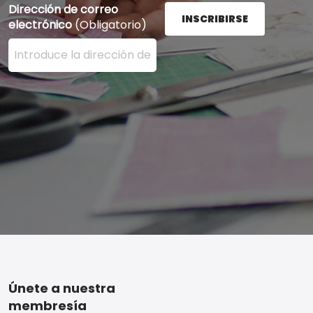
Dirección de correo
INSCRIBIRSE
electrónico
(Obligatorio)
Ingrese su dirección de correo electrónico aquí y presi
Footer
Únete a nuestra
membresía