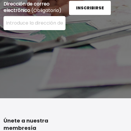
Dirección de correo
INSCRIBIRSE
electrónico
(Obligatorio)
Ingrese su dirección de correo electrónico aquí y presi
Footer
Únete a nuestra
membresía