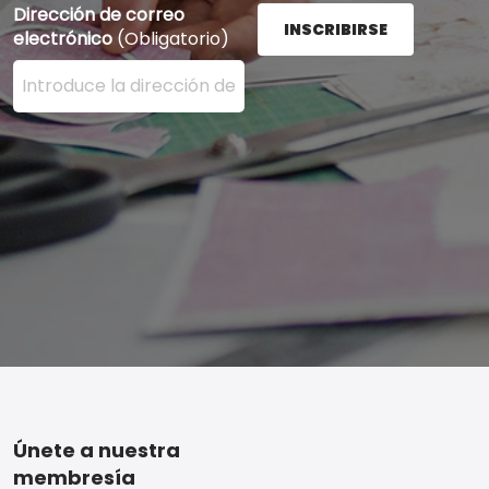
Dirección de correo
INSCRIBIRSE
electrónico
(Obligatorio)
Ingrese su dirección de correo electrónico aquí y presi
Footer
Únete a nuestra
membresía