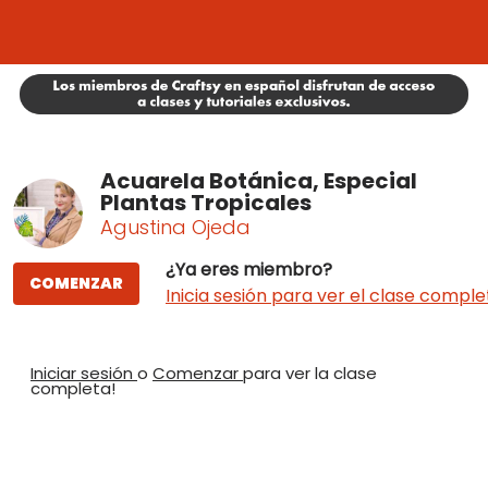
Acuarela Botánica, Especial
Plantas Tropicales
Agustina Ojeda
¿Ya eres miembro?
COMENZAR
Inicia sesión para ver el clase comple
Iniciar sesión
o
Comenzar
para ver la clase
completa!