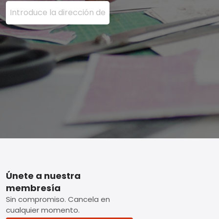
Ingrese su dirección de correo electrónico aquí y presi
Footer
Únete a nuestra
membresía
Sin compromiso. Cancela en
cualquier momento.